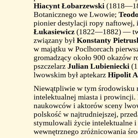
Hiacynt Łobarzewski
(1818—186
Botanicznego we Lwowie;
Teodo
pionier destylacji ropy naftowej
Łukasiewicz
(1822—1882) — twó
związany był
Konstanty Pietrus
w majątku w Poclhorcach pierws
gromadzący około 900 okazów ro
pszczelarz
Julian Lubieniecki
(1
lwowskim był aptekarz
Hipolit 
Niewątpliwie w tym środowisku rod
intelektualnej miasta i prowincji.
naukowców i aktorów sceny lwow
polskość w najtrudniejszej, prze
stymulowali życie intelektualne 
wewnętrznego zróżnicowania śro