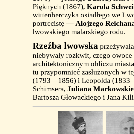
Pięknych (1867),
Karola Schwei
wittenberczyka osiadłego we Lwow
portrecistę —
Alojzego Reichan
lwowskiego malarskiego rodu.
Rzeźba lwowska
przeżywała
niebywały rozkwit, czego owoce
architektonicznym obliczu miasta
tu przypomnieć zasłużonych w te
(1793—1856) i Leopolda (1833
Schimsera,
Juliana Markowski
Bartosza Głowackiego i Jana Kil