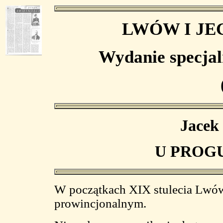
LWÓW I JE
Wydanie specjal
Jacek 
U PROG
W początkach XIX stulecia Lwów
prowincjonalnym.