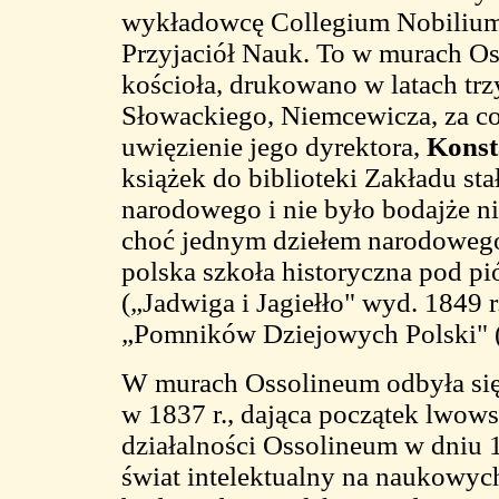
wykładowcę Collegium Nobilium
Przyjaciół Nauk. To w murach O
kościoła, drukowano w latach trz
Słowackiego, Niemcewicza, za co 
uwięzienie jego dyrektora,
Konst
książek do biblioteki Zakładu sta
narodowego i nie było bodajże nik
choć jednym dziełem narodowego k
polska szkoła historyczna pod 
(„Jadwiga i Jagiełło" wyd. 1849
„Pomników Dziejowych Polski" (
W murach Ossolineum odbyła si
w 1837 r., dająca początek lwows
działalności Ossolineum w dniu 
świat intelektualny na naukowych