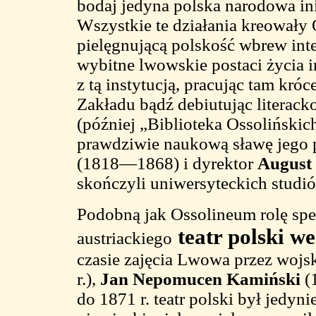
bodaj jedyna polska narodowa in
Wszystkie te działania kreowały
pielęgnującą polskość wbrew int
wybitne lwowskie postaci życia in
z tą instytucją, pracując tam króc
Zakładu bądź debiutując literac
(później „Biblioteka Ossolińskich
prawdziwie naukową sławę jego 
(1818—1868) i dyrektor
August 
skończyli uniwersyteckich studi
Podobną jak Ossolineum rolę spe
teatr polski w
austriackiego
czasie zajęcia Lwowa przez wojsk
r.),
Jan Nepomucen Kamiński
(
do 1871 r. teatr polski był jedyn