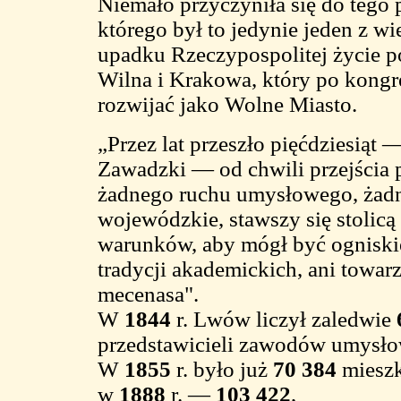
Niemało przyczyniła się do tego p
którego był to jedynie jeden z w
upadku Rzeczypospolitej życie pol
Wilna i Krakowa, który po kongre
rozwijać jako Wolne Miasto.
„Przez lat przeszło pięćdziesiąt
Zawadzki — od chwili przejścia p
żadnego ruchu umysłowego, żadne
wojewódzkie, stawszy się stolicą
warunków, aby mógł być ogniskiem
tradycji akademickich, ani towa
mecenasa".
W
1844
r. Lwów liczył zaledwie
przedstawicieli zawodów umysł
W
1855
r. było już
70 384
mieszka
w
1888
r. —
103 422
,