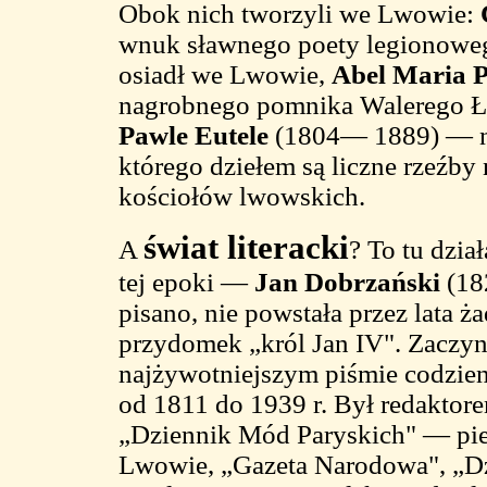
Obok nich tworzyli we Lwowie:
wnuk sławnego poety legionowego
osiadł we Lwowie,
Abel Maria P
nagrobnego pomnika Walerego Ło
Pawle Eutele
(1804— 1889) — ni
którego dziełem są liczne rzeźby
kościołów lwowskich.
świat literacki
A
? To tu dzia
tej epoki —
Jan Dobrzański
(18
pisano, nie powstała przez lata 
przydomek „król Jan IV". Zaczyn
najżywotniejszym piśmie codzien
od 1811 do 1939 r. Był redaktore
„Dziennik Mód Paryskich" — pie
Lwowie, „Gazeta Narodowa", „Dzi