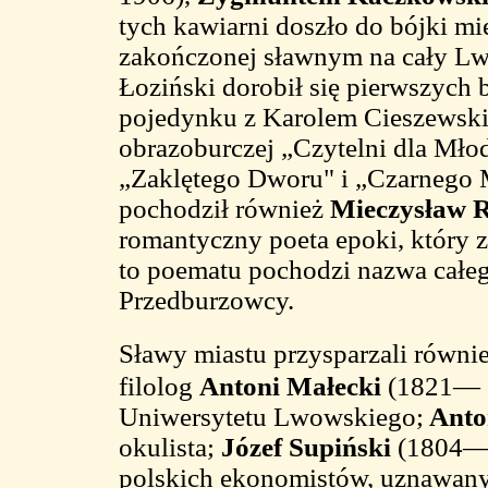
tych kawiarni doszło do bójki m
zakończonej sławnym na cały Lw
Łoziński dorobił się pierwszych 
pojedynku z Karolem Cieszewsk
obrazoburczej „Czytelni dla Młod
„Zaklętego Dworu" i „Czarnego M
pochodził również
Mieczysław 
romantyczny poeta epoki, który 
to poematu pochodzi nazwa całe
Przedburzowcy.
Sławy miastu przysparzali równie
filolog
Antoni Małecki
(1821— 1
Uniwersytetu Lwowskiego;
Anto
okulista;
Józef Supiński
(1804—1
polskich ekonomistów, uznawany