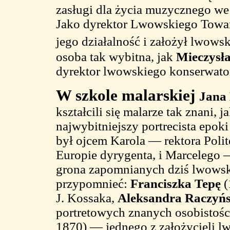
zasługi dla życia muzycznego we 
Jako dyrektor Lwowskiego Towar
jego działalność i założył lwow
osoba tak wybitna, jak
Mieczysła
dyrektor lwowskiego konserwato
W szkole malarskiej
Jana
kształcili się malarze tak znani, j
najwybitniejszy portrecista epo
był ojcem Karola — rektora Poli
Europie dyrygenta, i Marcelego
grona zapomnianych dziś lwowsk
przypomnieć:
Franciszka Tepę
(
J. Kossaka,
Aleksandra Raczyńs
portretowych znanych osobistoś
1870) — jednego z założycieli l