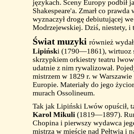
językach. Sceny Europy podbił ja
Shakespeare'a. Zmarł co prawda w
wyznaczył drogę debiutującej we
Modrzejewskiej. Dziś, niestety, i
Świat muzyki
również wydał
Lipińsk
i (1790—1861), wirtuoz s
skrzypkiem orkiestry teatru lw
udatnie z nim rywalizował. Poj
mistrzem w 1829 r. w Warszawie 
Europie. Materiały do jego życio
murach Ossolineum.
Tak jak Lipiński Lwów opuścił, 
Karol Mikuli
(1819—1897). Rum
Chopina i pierwszy wydawca je
mistrza w mieście nad Pełtwią i n