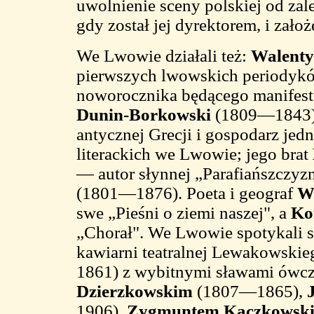
uwolnienie sceny polskiej od zal
gdy został jej dyrektorem, i zało
We Lwowie działali też:
Walenty
pierwszych lwowskich periodyków
noworocznika będącego manifes
Dunin-Borkowski
(1809—1843) —
antycznej Grecji i gospodarz jed
literackich we Lwowie; jego brat
— autor słynnej „Parafiańszczyz
(1801—1876). Poeta i geograf
Wi
swe „Pieśni o ziemi naszej", a
Ko
„Chorał". We Lwowie spotykali s
kawiarni teatralnej Lewakowski
1861) z wybitnymi sławami ówcz
Dzierzkowskim
(1807—1865),
1906),
Zygmuntem Kaczkowsk