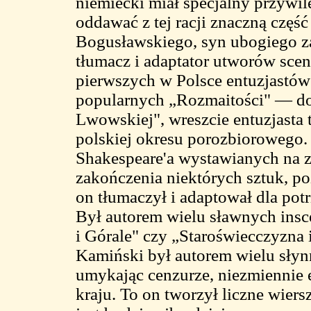
niemiecki miał specjalny przywile
oddawać z tej racji znaczną czę
Bogusławskiego, syn ubogiego z
tłumacz i adaptator utworów sceni
pierwszych w Polsce entuzjastów 
popularnych „Rozmaitości" — d
Lwowskiej", wreszcie entuzjasta t
polskiej okresu porozbiorowego.
Shakespeare'a wystawianych na z
zakończenia niektórych sztuk, po
on tłumaczył i adaptował dla potr
Był autorem wielu sławnych insce
i Górale" czy „Staroświecczyzna i
Kamiński był autorem wielu słyn
umykając cenzurze, niezmiennie 
kraju. To on tworzył liczne wiers