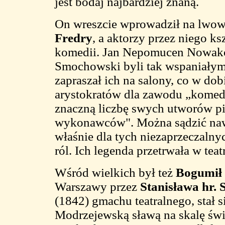
jest bodaj najbardziej znaną.
On wreszcie wprowadził na lwo
Fredry
, a aktorzy przez niego ks
komedii. Jan Nepomucen Nowako
Smochowski byli tak wspaniałymi
zapraszał ich na salony, co w do
arystokratów dla zawodu „komed
znaczną liczbę swych utworów p
wykonawców". Można sądzić nawe
właśnie dla tych niezaprzeczaln
ról. Ich legenda przetrwała w te
Wśród wielkich był też
Bogumił
Warszawy przez
Stanisława hr.
(1842) gmachu teatralnego, stał s
Modrzejewską sławą na skalę św