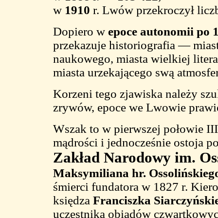
w
1910
r. Lwów przekroczył lic
Dopiero w
epoce autonomii po 
przekazuje historiografia — mia
naukowego, miasta wielkiej liter
miasta urzekającego swą atmosfer
Korzeni tego zjawiska należy sz
zrywów, epoce we Lwowie prawi
Wszak to w pierwszej połowie II
mądrości i jednocześnie ostoja 
Zakład Narodowy im. Oss
Maksymiliana hr. Ossolińskieg
śmierci fundatora w 1827 r. Kie
księdza
Franciszka Siarczyński
uczestnika obiadów czwartkowych