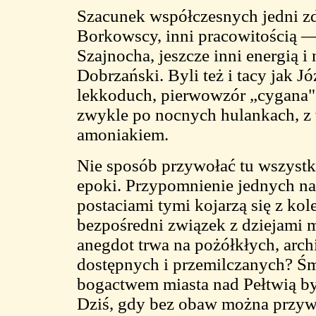
Szacunek współczesnych jedni z
Borkowscy, inni pracowitością —
Szajnocha, jeszcze inni energią 
Dobrzański. Byli też i tacy jak J
lekkoduch, pierwowzór „cygana",
zwykle po nocnych hulankach, 
amoniakiem.
Nie sposób przywołać tu wszystk
epoki. Przypomnienie jednych na
postaciami tymi kojarzą się z kole
bezpośredni związek z dziejami m
anegdot trwa na pożółkłych, archi
dostępnych i przemilczanych? Śm
bogactwem miasta nad Pełtwią byl
Dziś, gdy bez obaw można przywo